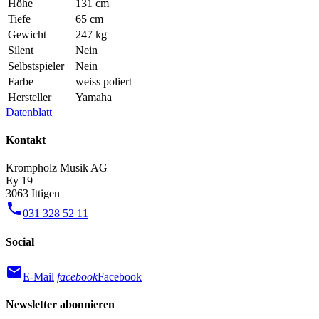
Höhe
131 cm
Tiefe
65 cm
Gewicht
247 kg
Silent
Nein
Selbstspieler
Nein
Farbe
weiss poliert
Hersteller
Yamaha
Datenblatt
Kontakt
Krompholz Musik AG
Ey 19
3063 Ittigen
phone
031 328 52 11
Social
mail
E-Mail
facebook
Facebook
Newsletter abonnieren