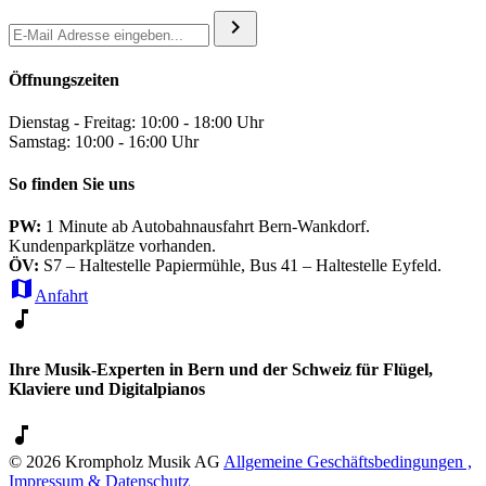
chevron_right
Öffnungszeiten
Dienstag - Freitag: 10:00 - 18:00 Uhr
Samstag: 10:00 - 16:00 Uhr
So finden Sie uns
PW:
1 Minute ab Autobahnausfahrt Bern-Wankdorf.
Kundenparkplätze vorhanden.
ÖV:
S7 – Haltestelle Papiermühle, Bus 41 – Haltestelle Eyfeld.
map
Anfahrt
music_note
Ihre Musik-Experten in Bern und der Schweiz für Flügel,
Klaviere und Digitalpianos
music_note
© 2026 Krompholz Musik AG
Allgemeine Geschäftsbedingungen ,
Impressum & Datenschutz