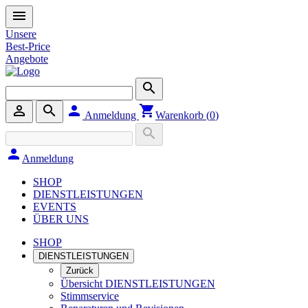
menu
Unsere
Best-Price
Angebote
search
person_outline
search
person
shopping_cart
Anmeldung
Warenkorb (
0
)
search
person
Anmeldung
SHOP
DIENSTLEISTUNGEN
EVENTS
ÜBER UNS
SHOP
DIENSTLEISTUNGEN
Zurück
Übersicht DIENSTLEISTUNGEN
Stimmservice