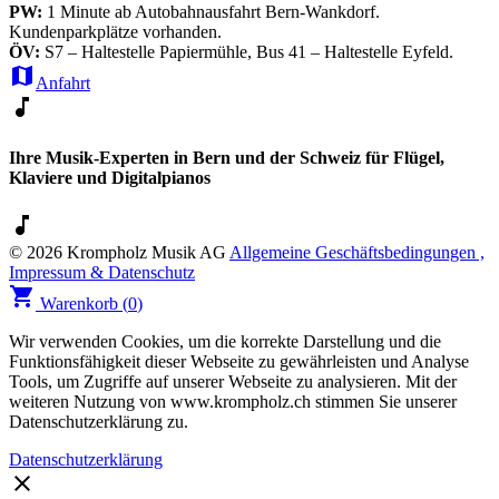
PW:
1 Minute ab Autobahnausfahrt Bern-Wankdorf.
Kundenparkplätze vorhanden.
ÖV:
S7 – Haltestelle Papiermühle, Bus 41 – Haltestelle Eyfeld.
map
Anfahrt
music_note
Ihre Musik-Experten in Bern und der Schweiz für Flügel,
Klaviere und Digitalpianos
music_note
© 2026 Krompholz Musik AG
Allgemeine Geschäftsbedingungen ,
Impressum & Datenschutz
shopping_cart
Warenkorb (
0
)
Wir verwenden Cookies, um die korrekte Darstellung und die
Funktionsfähigkeit dieser Webseite zu gewährleisten und Analyse
Tools, um Zugriffe auf unserer Webseite zu analysieren. Mit der
weiteren Nutzung von www.krompholz.ch stimmen Sie unserer
Datenschutzerklärung zu.
Datenschutzerklärung
clear