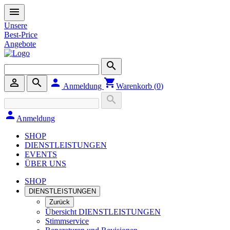
menu
Unsere
Best-Price
Angebote
search
person_outline
search
person
shopping_cart
Anmeldung
Warenkorb (
0
)
search
person
Anmeldung
SHOP
DIENSTLEISTUNGEN
EVENTS
ÜBER UNS
SHOP
DIENSTLEISTUNGEN
Zurück
Übersicht DIENSTLEISTUNGEN
Stimmservice