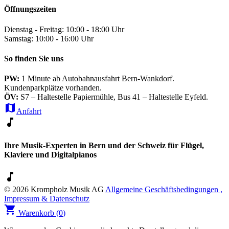
Öffnungszeiten
Dienstag - Freitag: 10:00 - 18:00 Uhr
Samstag: 10:00 - 16:00 Uhr
So finden Sie uns
PW:
1 Minute ab Autobahnausfahrt Bern-Wankdorf.
Kundenparkplätze vorhanden.
ÖV:
S7 – Haltestelle Papiermühle, Bus 41 – Haltestelle Eyfeld.
map
Anfahrt
music_note
Ihre Musik-Experten in Bern und der Schweiz für Flügel,
Klaviere und Digitalpianos
music_note
© 2026 Krompholz Musik AG
Allgemeine Geschäftsbedingungen ,
Impressum & Datenschutz
shopping_cart
Warenkorb (
0
)