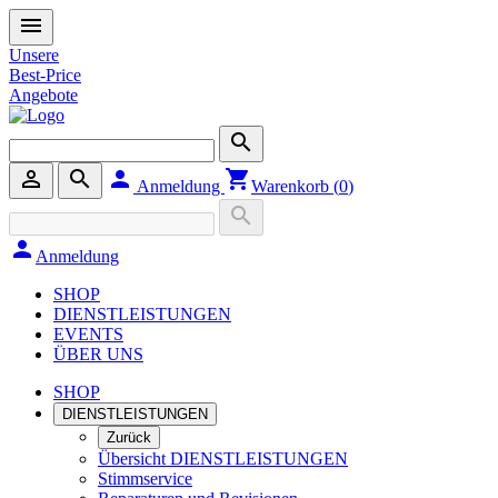
menu
Unsere
Best-Price
Angebote
search
person_outline
search
person
shopping_cart
Anmeldung
Warenkorb (
0
)
search
person
Anmeldung
SHOP
DIENSTLEISTUNGEN
EVENTS
ÜBER UNS
SHOP
DIENSTLEISTUNGEN
Zurück
Übersicht DIENSTLEISTUNGEN
Stimmservice