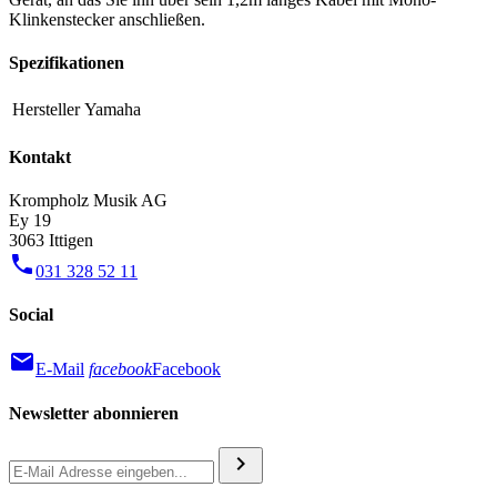
Klinkenstecker anschließen.
Spezifikationen
Hersteller
Yamaha
Kontakt
Krompholz Musik AG
Ey 19
3063 Ittigen
phone
031 328 52 11
Social
mail
E-Mail
facebook
Facebook
Newsletter abonnieren
chevron_right