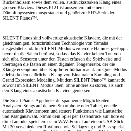
Rückenhölzern sowie dem vollen, ausdrucksstarken Klang eines
grossen Klaviers. Dieses P121 ist ausserdem mit einem
Dämpfungssystem ausgestattet und gehört zur SH3-Serie der
SILENT Pianos™.
SILENT Pianos sind vollwertige akustische Klaviere, die mit der
gleichnamigen, fortschrittlichen Technologie von Yamaha
ausgestattet sind. Im SILENT-Modus werden die Hämmer gestoppt,
bevor du die Saiten berührst, sodass das Klavier keinen Ton von
sich gibt. Sensoren unter den Tasten erfassen die Spielweise und
übertragen die Daten an einen digitalen Tongenerator, der die
Klänge erzeugt und über Kopfhörer hörbar macht. Im Quiet-Modus
erlebst du den natürlichen Klang von Binauralem Sampling und
Grand Expression Modeling. Mit dem SILENT Piano™ kannst du
sowohl im SILENT-Modus üben, ohne andere zu stören, als auch
den Klang eines akustischen Klaviers geniessen.
Die Smart Pianist App bietet dir spannende Möglichkeiten:
Analysiere Songs auf deinem Smartphone oder Tablet, erstelle
automatisch Klaviernoten und steuere Funktionen wie Lautstärke
und Klangauswahl. Nimm dein Spiel per Tastendruck auf, höre es
direkt an oder speichere es im WAV-Format auf einem USB-Stick.
Mit 20 verschiedenen Rhythmen wie Schlagzeug und Bass spielst