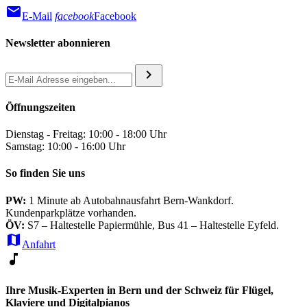
mail
E-Mail
facebook
Facebook
Newsletter abonnieren
chevron_right
Öffnungszeiten
Dienstag - Freitag: 10:00 - 18:00 Uhr
Samstag: 10:00 - 16:00 Uhr
So finden Sie uns
PW:
1 Minute ab Autobahnausfahrt Bern-Wankdorf.
Kundenparkplätze vorhanden.
ÖV:
S7 – Haltestelle Papiermühle, Bus 41 – Haltestelle Eyfeld.
map
Anfahrt
music_note
Ihre Musik-Experten in Bern und der Schweiz für Flügel,
Klaviere und Digitalpianos