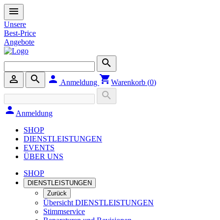
menu
Unsere
Best-Price
Angebote
search
person_outline
search
person
shopping_cart
Anmeldung
Warenkorb (
0
)
search
person
Anmeldung
SHOP
DIENSTLEISTUNGEN
EVENTS
ÜBER UNS
SHOP
DIENSTLEISTUNGEN
Zurück
Übersicht DIENSTLEISTUNGEN
Stimmservice