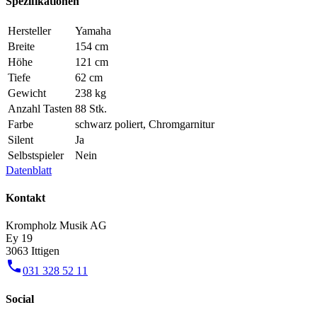
Spezifikationen
Hersteller
Yamaha
Breite
154 cm
Höhe
121 cm
Tiefe
62 cm
Gewicht
238 kg
Anzahl Tasten
88 Stk.
Farbe
schwarz poliert, Chromgarnitur
Silent
Ja
Selbstspieler
Nein
Datenblatt
Kontakt
Krompholz Musik AG
Ey 19
3063 Ittigen
phone
031 328 52 11
Social