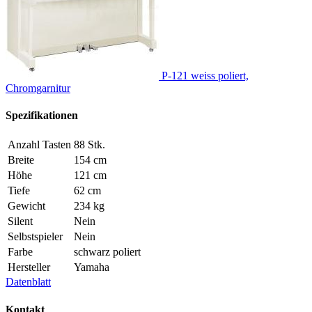
P-121 weiss poliert,
Chromgarnitur
Spezifikationen
Anzahl Tasten
88 Stk.
Breite
154 cm
Höhe
121 cm
Tiefe
62 cm
Gewicht
234 kg
Silent
Nein
Selbstspieler
Nein
Farbe
schwarz poliert
Hersteller
Yamaha
Datenblatt
Kontakt