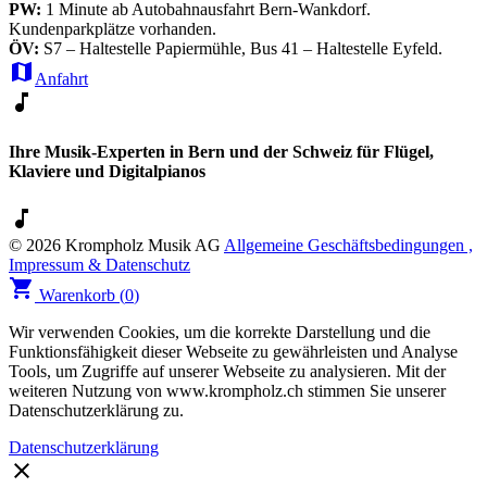
PW:
1 Minute ab Autobahnausfahrt Bern-Wankdorf.
Kundenparkplätze vorhanden.
ÖV:
S7 – Haltestelle Papiermühle, Bus 41 – Haltestelle Eyfeld.
map
Anfahrt
music_note
Ihre Musik-Experten in Bern und der Schweiz für Flügel,
Klaviere und Digitalpianos
music_note
© 2026 Krompholz Musik AG
Allgemeine Geschäftsbedingungen ,
Impressum & Datenschutz
shopping_cart
Warenkorb (
0
)
Wir verwenden Cookies, um die korrekte Darstellung und die
Funktionsfähigkeit dieser Webseite zu gewährleisten und Analyse
Tools, um Zugriffe auf unserer Webseite zu analysieren. Mit der
weiteren Nutzung von www.krompholz.ch stimmen Sie unserer
Datenschutzerklärung zu.
Datenschutzerklärung
clear