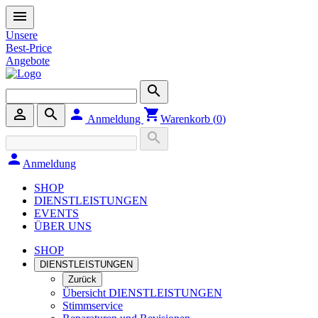
menu
Unsere
Best-Price
Angebote
search
person_outline
search
person
shopping_cart
Anmeldung
Warenkorb (
0
)
search
person
Anmeldung
SHOP
DIENSTLEISTUNGEN
EVENTS
ÜBER UNS
SHOP
DIENSTLEISTUNGEN
Zurück
Übersicht DIENSTLEISTUNGEN
Stimmservice