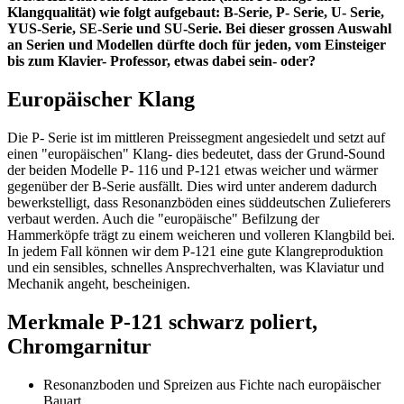
Klangqualität) wie folgt aufgebaut: B-Serie, P- Serie, U- Serie,
YUS-Serie, SE-Serie und SU-Serie. Bei dieser grossen Auswahl
an Serien und Modellen dürfte doch für jeden, vom Einsteiger
bis zum Klavier- Professor, etwas dabei sein- oder?
Europäischer Klang
Die P- Serie ist im mittleren Preissegment angesiedelt und setzt auf
einen "europäischen" Klang- dies bedeutet, dass der Grund-Sound
der beiden Modelle P- 116 und P-121 etwas weicher und wärmer
gegenüber der B-Serie ausfällt. Dies wird unter anderem dadurch
bewerkstelligt, dass Resonanzböden eines süddeutschen Zulieferers
verbaut werden. Auch die "europäische" Befilzung der
Hammerköpfe trägt zu einem weicheren und volleren Klangbild bei.
In jedem Fall können wir dem P-121 eine gute Klangreproduktion
und ein sensibles, schnelles Ansprechverhalten, was Klaviatur und
Mechanik angeht, bescheinigen.
Merkmale P-121 schwarz poliert,
Chromgarnitur
Resonanzboden und Spreizen aus Fichte nach europäischer
Bauart