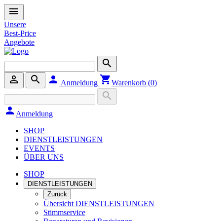
menu
Unsere
Best-Price
Angebote
search
person_outline
search
person
shopping_cart
Anmeldung
Warenkorb (
0
)
search
person
Anmeldung
SHOP
DIENSTLEISTUNGEN
EVENTS
ÜBER UNS
SHOP
DIENSTLEISTUNGEN
Zurück
Übersicht DIENSTLEISTUNGEN
Stimmservice