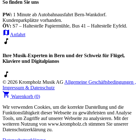
So finden Sie uns
PW:
1 Minute ab Autobahnausfahrt Bern-Wankdorf.
Kundenparkplätze vorhanden.
ÖV:
S7 – Haltestelle Papiermühle, Bus 41 – Haltestelle Eyfeld.
map
Anfahrt
music_note
Ihre Musik-Experten in Bern und der Schweiz für Flügel,
Klaviere und Digitalpianos
music_note
© 2026 Krompholz Musik AG
Allgemeine Geschäftsbedingungen ,
Impressum & Datenschutz
shopping_cart
Warenkorb (
0
)
Wir verwenden Cookies, um die korrekte Darstellung und die
Funktionsfähigkeit dieser Webseite zu gewährleisten und Analyse
Tools, um Zugriffe auf unserer Webseite zu analysieren. Mit der
weiteren Nutzung von www.krompholz.ch stimmen Sie unserer
Datenschutzerklärung zu.