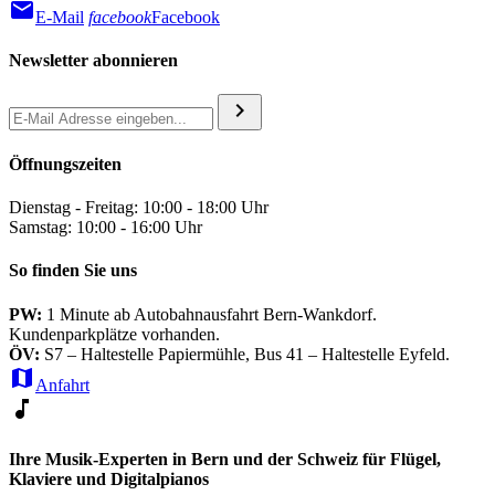
mail
E-Mail
facebook
Facebook
Newsletter abonnieren
chevron_right
Öffnungszeiten
Dienstag - Freitag: 10:00 - 18:00 Uhr
Samstag: 10:00 - 16:00 Uhr
So finden Sie uns
PW:
1 Minute ab Autobahnausfahrt Bern-Wankdorf.
Kundenparkplätze vorhanden.
ÖV:
S7 – Haltestelle Papiermühle, Bus 41 – Haltestelle Eyfeld.
map
Anfahrt
music_note
Ihre Musik-Experten in Bern und der Schweiz für Flügel,
Klaviere und Digitalpianos