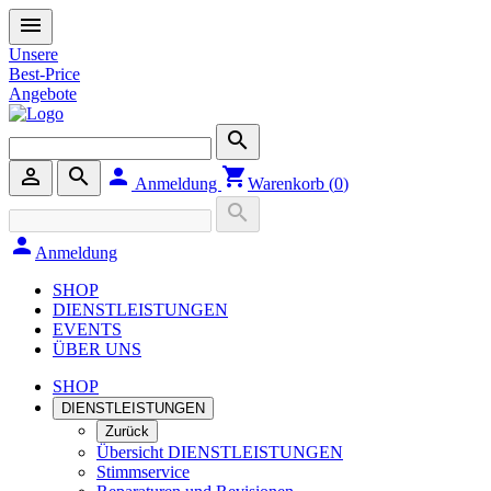
menu
Unsere
Best-Price
Angebote
search
person_outline
search
person
shopping_cart
Anmeldung
Warenkorb (
0
)
search
person
Anmeldung
SHOP
DIENSTLEISTUNGEN
EVENTS
ÜBER UNS
SHOP
DIENSTLEISTUNGEN
Zurück
Übersicht DIENSTLEISTUNGEN
Stimmservice