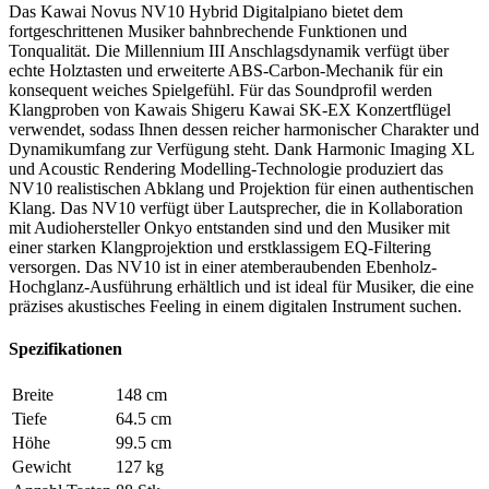
Das Kawai Novus NV10 Hybrid Digitalpiano bietet dem
fortgeschrittenen Musiker bahnbrechende Funktionen und
Tonqualität. Die Millennium III Anschlagsdynamik verfügt über
echte Holztasten und erweiterte ABS-Carbon-Mechanik für ein
konsequent weiches Spielgefühl. Für das Soundprofil werden
Klangproben von Kawais Shigeru Kawai SK-EX Konzertflügel
verwendet, sodass Ihnen dessen reicher harmonischer Charakter und
Dynamikumfang zur Verfügung steht. Dank Harmonic Imaging XL
und Acoustic Rendering Modelling-Technologie produziert das
NV10 realistischen Abklang und Projektion für einen authentischen
Klang. Das NV10 verfügt über Lautsprecher, die in Kollaboration
mit Audiohersteller Onkyo entstanden sind und den Musiker mit
einer starken Klangprojektion und erstklassigem EQ-Filtering
versorgen. Das NV10 ist in einer atemberaubenden Ebenholz-
Hochglanz-Ausführung erhältlich und ist ideal für Musiker, die eine
präzises akustisches Feeling in einem digitalen Instrument suchen.
Spezifikationen
Breite
148 cm
Tiefe
64.5 cm
Höhe
99.5 cm
Gewicht
127 kg