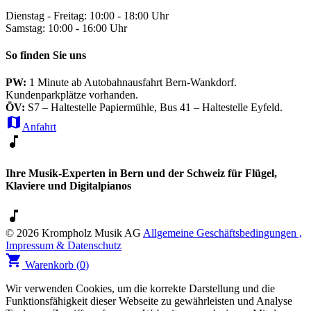
Dienstag - Freitag: 10:00 - 18:00 Uhr
Samstag: 10:00 - 16:00 Uhr
So finden Sie uns
PW:
1 Minute ab Autobahnausfahrt Bern-Wankdorf.
Kundenparkplätze vorhanden.
ÖV:
S7 – Haltestelle Papiermühle, Bus 41 – Haltestelle Eyfeld.
map
Anfahrt
music_note
Ihre Musik-Experten in Bern und der Schweiz für Flügel,
Klaviere und Digitalpianos
music_note
© 2026 Krompholz Musik AG
Allgemeine Geschäftsbedingungen ,
Impressum & Datenschutz
shopping_cart
Warenkorb (
0
)
Wir verwenden Cookies, um die korrekte Darstellung und die
Funktionsfähigkeit dieser Webseite zu gewährleisten und Analyse