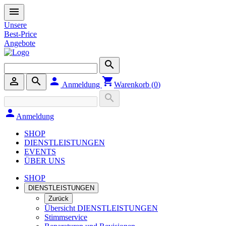
menu
Unsere
Best-Price
Angebote
search
person_outline
search
person
shopping_cart
Anmeldung
Warenkorb (
0
)
search
person
Anmeldung
SHOP
DIENSTLEISTUNGEN
EVENTS
ÜBER UNS
SHOP
DIENSTLEISTUNGEN
Zurück
Übersicht DIENSTLEISTUNGEN
Stimmservice