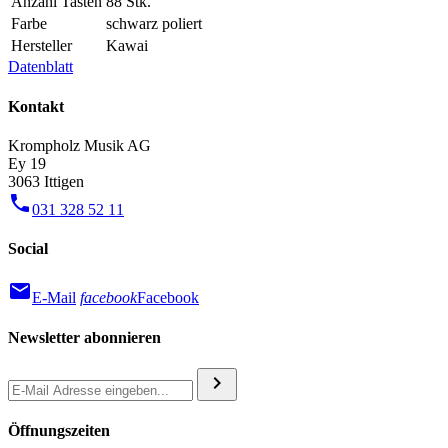
Anzahl Tasten
88 Stk.
Farbe
schwarz poliert
Hersteller
Kawai
Datenblatt
Kontakt
Krompholz Musik AG
Ey 19
3063 Ittigen
phone
031 328 52 11
Social
mail
E-Mail
facebook
Facebook
Newsletter abonnieren
chevron_right
Öffnungszeiten