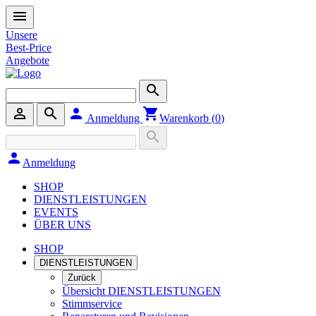
menu
Unsere
Best-Price
Angebote
search
person_outline
search
person
shopping_cart
Anmeldung
Warenkorb (
0
)
search
person
Anmeldung
SHOP
DIENSTLEISTUNGEN
EVENTS
ÜBER UNS
SHOP
DIENSTLEISTUNGEN
Zurück
Übersicht DIENSTLEISTUNGEN
Stimmservice