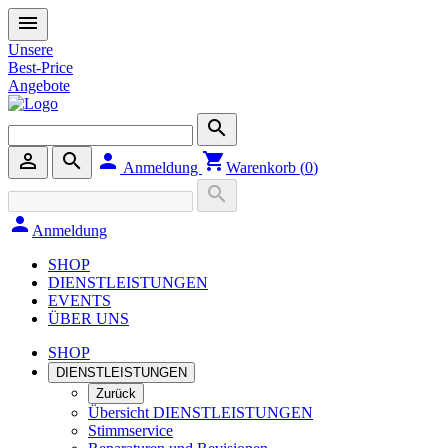
menu
Unsere
Best-Price
Angebote
search
person_outline
search
person
shopping_cart
Anmeldung
Warenkorb (
0
)
search
person
Anmeldung
SHOP
DIENSTLEISTUNGEN
EVENTS
ÜBER UNS
SHOP
DIENSTLEISTUNGEN
Zurück
Übersicht DIENSTLEISTUNGEN
Stimmservice