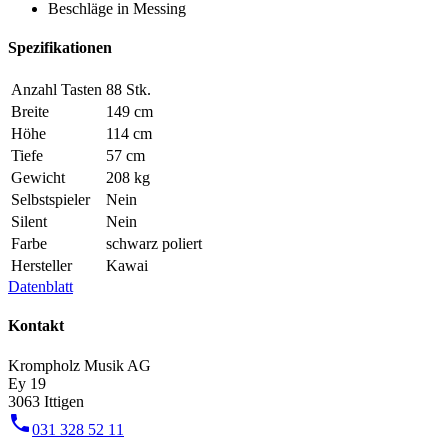
Beschläge in Messing
Spezifikationen
Anzahl Tasten
88 Stk.
Breite
149 cm
Höhe
114 cm
Tiefe
57 cm
Gewicht
208 kg
Selbstspieler
Nein
Silent
Nein
Farbe
schwarz poliert
Hersteller
Kawai
Datenblatt
Kontakt
Krompholz Musik AG
Ey 19
3063 Ittigen
phone
031 328 52 11