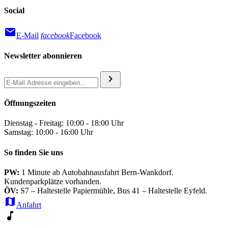
Social
mail
E-Mail
facebook
Facebook
Newsletter abonnieren
chevron_right
Öffnungszeiten
Dienstag - Freitag: 10:00 - 18:00 Uhr
Samstag: 10:00 - 16:00 Uhr
So finden Sie uns
PW:
1 Minute ab Autobahnausfahrt Bern-Wankdorf.
Kundenparkplätze vorhanden.
ÖV:
S7 – Haltestelle Papiermühle, Bus 41 – Haltestelle Eyfeld.
map
Anfahrt
music_note