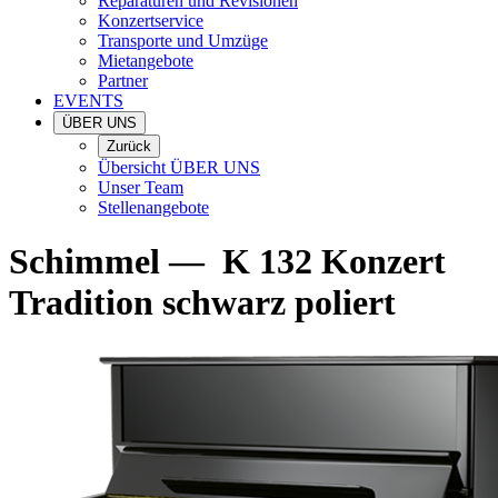
Reparaturen und Revisionen
Konzertservice
Transporte und Umzüge
Mietangebote
Partner
EVENTS
ÜBER UNS
Zurück
Übersicht ÜBER UNS
Unser Team
Stellenangebote
Schimmel
—
K 132 Konzert
Tradition schwarz poliert