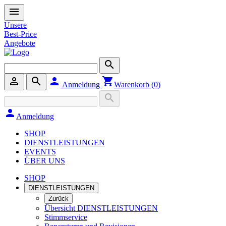
menu
Unsere
Best-Price
Angebote
search
person_outline
search
person
shopping_cart
Anmeldung
Warenkorb (
0
)
search
person
Anmeldung
SHOP
DIENSTLEISTUNGEN
EVENTS
ÜBER UNS
SHOP
DIENSTLEISTUNGEN
Zurück
Übersicht DIENSTLEISTUNGEN
Stimmservice