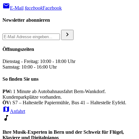
mail
E-Mail
facebook
Facebook
Newsletter abonnieren
chevron_right
Öffnungszeiten
Dienstag - Freitag: 10:00 - 18:00 Uhr
Samstag: 10:00 - 16:00 Uhr
So finden Sie uns
PW:
1 Minute ab Autobahnausfahrt Bern-Wankdorf.
Kundenparkplätze vorhanden.
ÖV:
S7 – Haltestelle Papiermühle, Bus 41 – Haltestelle Eyfeld.
map
Anfahrt
music_note
Ihre Musik-Experten in Bern und der Schweiz für Flügel,
Klaviere und Digitalpianos