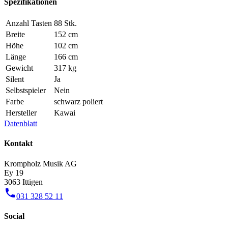
Spezifikationen
Anzahl Tasten
88 Stk.
Breite
152 cm
Höhe
102 cm
Länge
166 cm
Gewicht
317 kg
Silent
Ja
Selbstspieler
Nein
Farbe
schwarz poliert
Hersteller
Kawai
Datenblatt
Kontakt
Krompholz Musik AG
Ey 19
3063 Ittigen
phone
031 328 52 11
Social