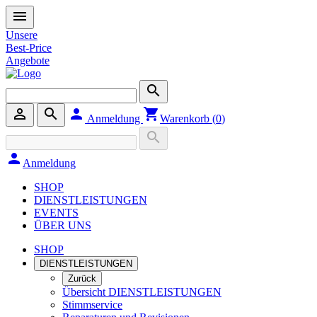
menu
Unsere
Best-Price
Angebote
search
person_outline
search
person
shopping_cart
Anmeldung
Warenkorb (
0
)
search
person
Anmeldung
SHOP
DIENSTLEISTUNGEN
EVENTS
ÜBER UNS
SHOP
DIENSTLEISTUNGEN
Zurück
Übersicht DIENSTLEISTUNGEN
Stimmservice