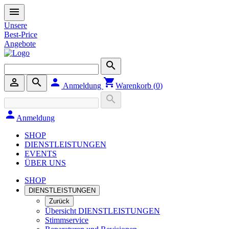
menu
Unsere
Best-Price
Angebote
search
person_outline
search
person
shopping_cart
Anmeldung
Warenkorb (
0
)
search
person
Anmeldung
SHOP
DIENSTLEISTUNGEN
EVENTS
ÜBER UNS
SHOP
DIENSTLEISTUNGEN
Zurück
Übersicht DIENSTLEISTUNGEN
Stimmservice