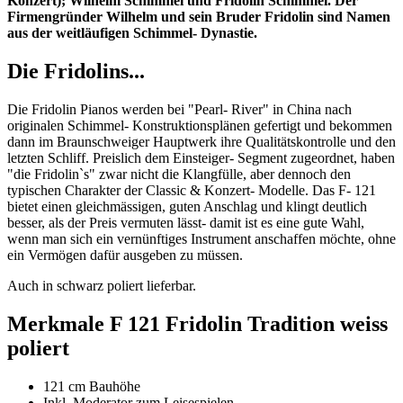
Konzert); Wilhelm Schimmel und Fridolin Schimmel. Der
Firmengründer Wilhelm und sein Bruder Fridolin sind Namen
aus der weitläufigen Schimmel- Dynastie.
Die Fridolins...
Die Fridolin Pianos werden bei "Pearl- River" in China nach
originalen Schimmel- Konstruktionsplänen gefertigt und bekommen
dann im Braunschweiger Hauptwerk ihre Qualitätskontrolle und den
letzten Schliff. Preislich dem Einsteiger- Segment zugeordnet, haben
"die Fridolin`s" zwar nicht die Klangfülle, aber dennoch den
typischen Charakter der Classic & Konzert- Modelle. Das F- 121
bietet einen gleichmässigen, guten Anschlag und klingt deutlich
besser, als der Preis vermuten lässt- damit ist es eine gute Wahl,
wenn man sich ein vernünftiges Instrument anschaffen möchte, ohne
ein Vermögen dafür ausgeben zu müssen.
Auch in schwarz poliert lieferbar.
Merkmale F 121 Fridolin Tradition weiss
poliert
121 cm Bauhöhe
Inkl. Moderator zum Leisespielen