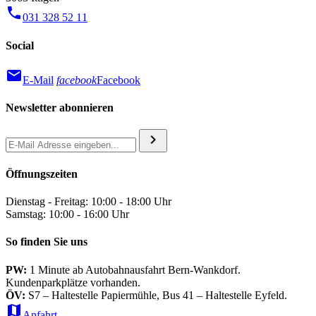
phone
031 328 52 11
Social
mail
E-Mail
facebook
Facebook
Newsletter abonnieren
chevron_right
Öffnungszeiten
Dienstag - Freitag: 10:00 - 18:00 Uhr
Samstag: 10:00 - 16:00 Uhr
So finden Sie uns
PW:
1 Minute ab Autobahnausfahrt Bern-Wankdorf.
Kundenparkplätze vorhanden.
ÖV:
S7 – Haltestelle Papiermühle, Bus 41 – Haltestelle Eyfeld.
map
Anfahrt