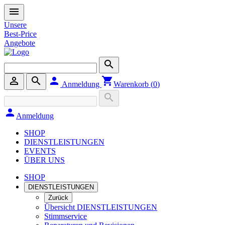
menu
Unsere
Best-Price
Angebote
search
person_outline
search
person
shopping_cart
Anmeldung
Warenkorb (
0
)
search
person
Anmeldung
SHOP
DIENSTLEISTUNGEN
EVENTS
ÜBER UNS
SHOP
DIENSTLEISTUNGEN
Zurück
Übersicht DIENSTLEISTUNGEN
Stimmservice