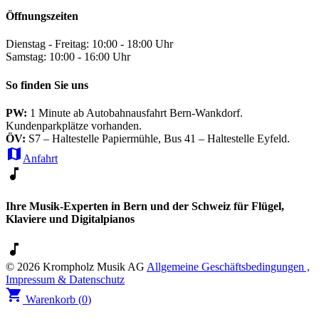
Öffnungszeiten
Dienstag - Freitag: 10:00 - 18:00 Uhr
Samstag: 10:00 - 16:00 Uhr
So finden Sie uns
PW:
1 Minute ab Autobahnausfahrt Bern-Wankdorf.
Kundenparkplätze vorhanden.
ÖV:
S7 – Haltestelle Papiermühle, Bus 41 – Haltestelle Eyfeld.
map
Anfahrt
music_note
Ihre Musik-Experten in Bern und der Schweiz für Flügel,
Klaviere und Digitalpianos
music_note
© 2026 Krompholz Musik AG
Allgemeine Geschäftsbedingungen ,
Impressum & Datenschutz
shopping_cart
Warenkorb (
0
)