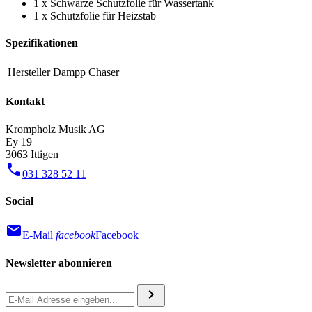
1 x Schwarze Schutzfolie für Wassertank
1 x Schutzfolie für Heizstab
Spezifikationen
Hersteller
Dampp Chaser
Kontakt
Krompholz Musik AG
Ey 19
3063 Ittigen
phone
031 328 52 11
Social
mail
E-Mail
facebook
Facebook
Newsletter abonnieren
chevron_right