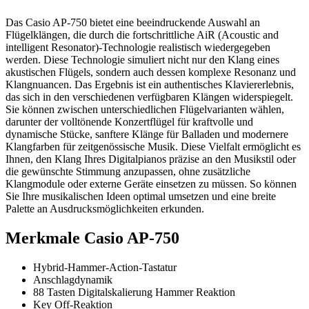
Das Casio AP-750 bietet eine beeindruckende Auswahl an
Flügelklängen, die durch die fortschrittliche AiR (Acoustic and
intelligent Resonator)-Technologie realistisch wiedergegeben
werden. Diese Technologie simuliert nicht nur den Klang eines
akustischen Flügels, sondern auch dessen komplexe Resonanz und
Klangnuancen. Das Ergebnis ist ein authentisches Klaviererlebnis,
das sich in den verschiedenen verfügbaren Klängen widerspiegelt.
Sie können zwischen unterschiedlichen Flügelvarianten wählen,
darunter der volltönende Konzertflügel für kraftvolle und
dynamische Stücke, sanftere Klänge für Balladen und modernere
Klangfarben für zeitgenössische Musik. Diese Vielfalt ermöglicht es
Ihnen, den Klang Ihres Digitalpianos präzise an den Musikstil oder
die gewünschte Stimmung anzupassen, ohne zusätzliche
Klangmodule oder externe Geräte einsetzen zu müssen. So können
Sie Ihre musikalischen Ideen optimal umsetzen und eine breite
Palette an Ausdrucksmöglichkeiten erkunden.
Merkmale Casio AP-750
Hybrid-Hammer-Action-Tastatur
Anschlagdynamik
88 Tasten Digitalskalierung Hammer Reaktion
Key Off-Reaktion