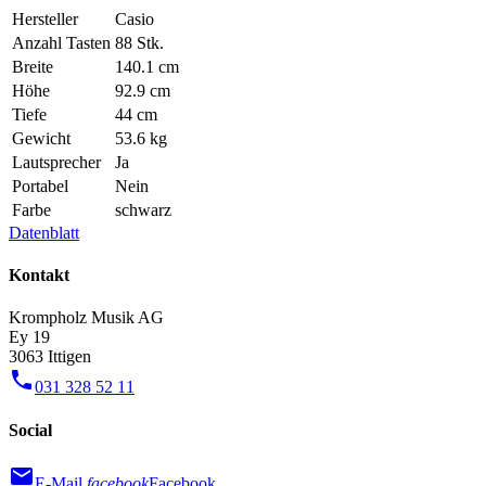
Hersteller
Casio
Anzahl Tasten
88 Stk.
Breite
140.1 cm
Höhe
92.9 cm
Tiefe
44 cm
Gewicht
53.6 kg
Lautsprecher
Ja
Portabel
Nein
Farbe
schwarz
Datenblatt
Kontakt
Krompholz Musik AG
Ey 19
3063 Ittigen
phone
031 328 52 11
Social
mail
E-Mail
facebook
Facebook