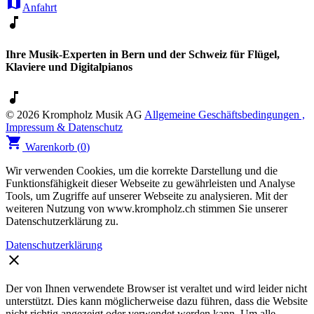
map
Anfahrt
music_note
Ihre Musik-Experten in Bern und der Schweiz für Flügel,
Klaviere und Digitalpianos
music_note
© 2026 Krompholz Musik AG
Allgemeine Geschäftsbedingungen ,
Impressum & Datenschutz
shopping_cart
Warenkorb (
0
)
Wir verwenden Cookies, um die korrekte Darstellung und die
Funktionsfähigkeit dieser Webseite zu gewährleisten und Analyse
Tools, um Zugriffe auf unserer Webseite zu analysieren. Mit der
weiteren Nutzung von www.krompholz.ch stimmen Sie unserer
Datenschutzerklärung zu.
Datenschutzerklärung
clear
Der von Ihnen verwendete Browser ist veraltet und wird leider nicht
unterstützt. Dies kann möglicherweise dazu führen, dass die Website
nicht richtig angezeigt oder verwendet werden kann. Um alle