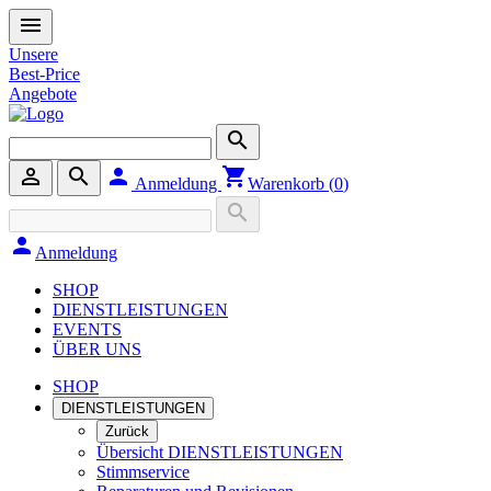
menu
Unsere
Best-Price
Angebote
search
person_outline
search
person
shopping_cart
Anmeldung
Warenkorb (
0
)
search
person
Anmeldung
SHOP
DIENSTLEISTUNGEN
EVENTS
ÜBER UNS
SHOP
DIENSTLEISTUNGEN
Zurück
Übersicht DIENSTLEISTUNGEN
Stimmservice