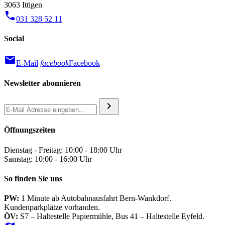
3063 Ittigen
phone
031 328 52 11
Social
mail
E-Mail
facebook
Facebook
Newsletter abonnieren
chevron_right
Öffnungszeiten
Dienstag - Freitag: 10:00 - 18:00 Uhr
Samstag: 10:00 - 16:00 Uhr
So finden Sie uns
PW:
1 Minute ab Autobahnausfahrt Bern-Wankdorf.
Kundenparkplätze vorhanden.
ÖV:
S7 – Haltestelle Papiermühle, Bus 41 – Haltestelle Eyfeld.