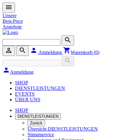
menu
Unsere
Best-Price
Angebote
search
person_outline
search
person
shopping_cart
Anmeldung
Warenkorb (
0
)
search
person
Anmeldung
SHOP
DIENSTLEISTUNGEN
EVENTS
ÜBER UNS
SHOP
DIENSTLEISTUNGEN
Zurück
Übersicht DIENSTLEISTUNGEN
Stimmservice