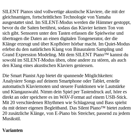
SILENT Pianos sind vollwertige akustische Klaviere, die mit der
gleichnamigen, fortschrittlichen Technologie von Yamaha
ausgestattet sind. Im SILENT-Modus werden die Hämmer gestoppt,
bevor du die Saiten berührst, sodass das Klavier keinen Ton von
sich gibt. Sensoren unter den Tasten erfassen die Spielweise und
übertragen die Daten an einen digitalen Tongenerator, der die
Klänge erzeugt und über Kopfhörer hörbar macht. Im Quiet-Modus
erlebst du den natürlichen Klang von Binauralem Sampling und
Grand Expression Modeling. Mit dem SILENT Piano™ kannst du
sowohl im SILENT-Modus üben, ohne andere zu stören, als auch
den Klang eines akustischen Klaviers geniessen.
Die Smart Pianist App bietet dir spannende Möglichkeiten:
Analysiere Songs auf deinem Smartphone oder Tablet, erstelle
automatisch Klaviernoten und steuere Funktionen wie Lautstärke
und Klangauswahl. Nimm dein Spiel per Tastendruck auf, höre es
direkt an oder speichere es im WAV-Format auf einem USB-Stick.
Mit 20 verschiedenen Rhythmen wie Schlagzeug und Bass spielst
du mit deiner eigenen Begleitband. Das Silent Piano™ bietet zudem
20 zusätzliche Klänge, von E-Piano bis Streicher, passend zu jedem
Musikstil.
Varianten