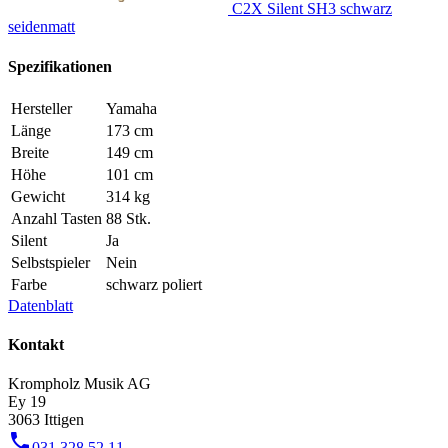
C2X Silent SH3 schwarz
seidenmatt
Spezifikationen
Hersteller
Yamaha
Länge
173 cm
Breite
149 cm
Höhe
101 cm
Gewicht
314 kg
Anzahl Tasten
88 Stk.
Silent
Ja
Selbstspieler
Nein
Farbe
schwarz poliert
Datenblatt
Kontakt
Krompholz Musik AG
Ey 19
3063 Ittigen
phone
031 328 52 11