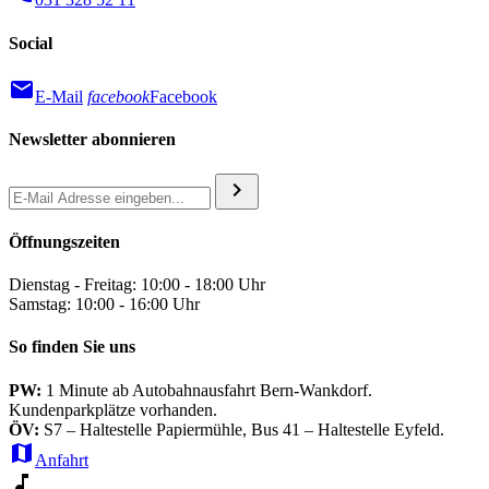
Social
mail
E-Mail
facebook
Facebook
Newsletter abonnieren
chevron_right
Öffnungszeiten
Dienstag - Freitag: 10:00 - 18:00 Uhr
Samstag: 10:00 - 16:00 Uhr
So finden Sie uns
PW:
1 Minute ab Autobahnausfahrt Bern-Wankdorf.
Kundenparkplätze vorhanden.
ÖV:
S7 – Haltestelle Papiermühle, Bus 41 – Haltestelle Eyfeld.
map
Anfahrt
music_note