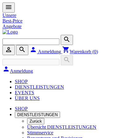
menu
Unsere
Best-Price
Angebote
search
person_outline
search
person
shopping_cart
Anmeldung
Warenkorb (
0
)
search
person
Anmeldung
SHOP
DIENSTLEISTUNGEN
EVENTS
ÜBER UNS
SHOP
DIENSTLEISTUNGEN
Zurück
Übersicht DIENSTLEISTUNGEN
Stimmservice