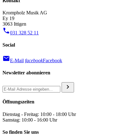
Kontakt
Krompholz Musik AG
Ey 19
3063 Ittigen
phone
031 328 52 11
Social
mail
E-Mail
facebook
Facebook
Newsletter abonnieren
chevron_right
Öffnungszeiten
Dienstag - Freitag: 10:00 - 18:00 Uhr
Samstag: 10:00 - 16:00 Uhr
So finden Sie uns