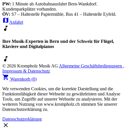
PW:
1 Minute ab Autobahnausfahrt Bern-Wankdorf.
Kundenparkplätze vorhanden.
ÖV:
S7 – Haltestelle Papiermühle, Bus 41 – Haltestelle Eyfeld.
map
Anfahrt
music_note
Ihre Musik-Experten in Bern und der Schweiz für Flügel,
Klaviere und Digitalpianos
music_note
© 2026 Krompholz Musik AG
Allgemeine Geschäftsbedingungen ,
Impressum & Datenschutz
shopping_cart
Warenkorb (
0
)
Wir verwenden Cookies, um die korrekte Darstellung und die
Funktionsfähigkeit dieser Webseite zu gewährleisten und Analyse
Tools, um Zugriffe auf unserer Webseite zu analysieren. Mit der
weiteren Nutzung von www.krompholz.ch stimmen Sie unserer
Datenschutzerklärung zu.
Datenschutzerklärung
clear