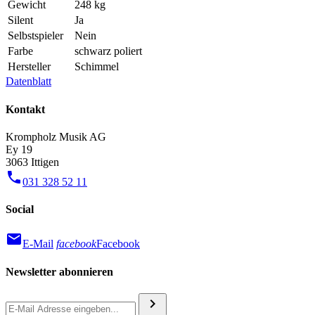
Gewicht
248 kg
Silent
Ja
Selbstspieler
Nein
Farbe
schwarz poliert
Hersteller
Schimmel
Datenblatt
Kontakt
Krompholz Musik AG
Ey 19
3063 Ittigen
phone
031 328 52 11
Social
mail
E-Mail
facebook
Facebook
Newsletter abonnieren
chevron_right