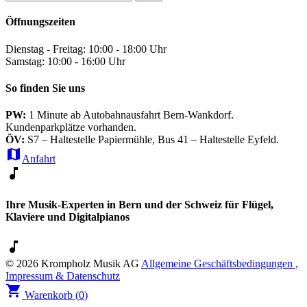
Öffnungszeiten
Dienstag - Freitag: 10:00 - 18:00 Uhr
Samstag: 10:00 - 16:00 Uhr
So finden Sie uns
PW:
1 Minute ab Autobahnausfahrt Bern-Wankdorf.
Kundenparkplätze vorhanden.
ÖV:
S7 – Haltestelle Papiermühle, Bus 41 – Haltestelle Eyfeld.
map
Anfahrt
music_note
Ihre Musik-Experten in Bern und der Schweiz für Flügel,
Klaviere und Digitalpianos
music_note
© 2026 Krompholz Musik AG
Allgemeine Geschäftsbedingungen ,
Impressum & Datenschutz
shopping_cart
Warenkorb (
0
)