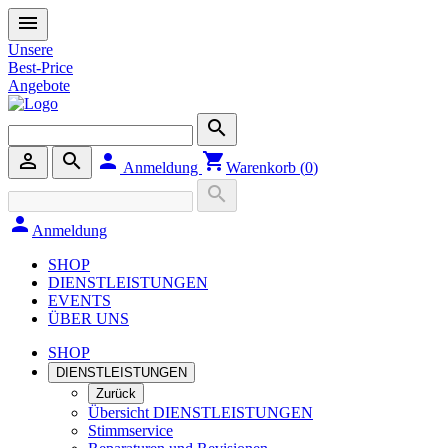
menu
Unsere
Best-Price
Angebote
search
person_outline
search
person
shopping_cart
Anmeldung
Warenkorb (
0
)
search
person
Anmeldung
SHOP
DIENSTLEISTUNGEN
EVENTS
ÜBER UNS
SHOP
DIENSTLEISTUNGEN
Zurück
Übersicht DIENSTLEISTUNGEN
Stimmservice