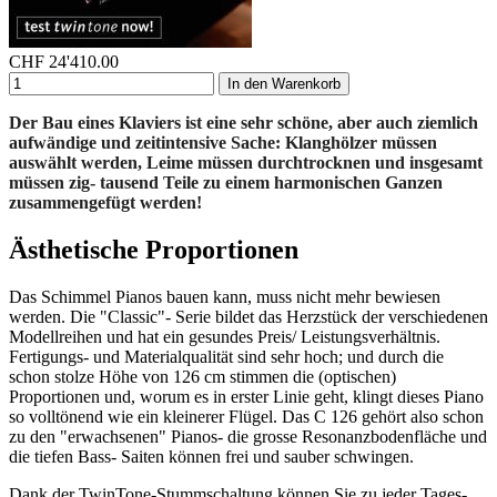
CHF
24'410.00
In den Warenkorb
Der Bau eines Klaviers ist eine sehr schöne, aber auch ziemlich
aufwändige und zeitintensive Sache: Klanghölzer müssen
auswählt werden, Leime müssen durchtrocknen und insgesamt
müssen zig- tausend Teile zu einem harmonischen Ganzen
zusammengefügt werden!
Ästhetische Proportionen
Das Schimmel Pianos bauen kann, muss nicht mehr bewiesen
werden. Die "Classic"- Serie bildet das Herzstück der verschiedenen
Modellreihen und hat ein gesundes Preis/ Leistungsverhältnis.
Fertigungs- und Materialqualität sind sehr hoch; und durch die
schon stolze Höhe von 126 cm stimmen die (optischen)
Proportionen und, worum es in erster Linie geht, klingt dieses Piano
so volltönend wie ein kleinerer Flügel. Das C 126 gehört also schon
zu den "erwachsenen" Pianos- die grosse Resonanzbodenfläche und
die tiefen Bass- Saiten können frei und sauber schwingen.
Dank der TwinTone-Stummschaltung können Sie zu jeder Tages-