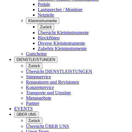
Pedale
Lautsprecher / Monitore
Netzteile
Kleininstrumente
Zurück
Übersicht Kleininstrumente
Blockflöten
Diverse Kleininstrumente
Zubehör Kleininstrumente
Gutscheine
DIENSTLEISTUNGEN
Zurück
Übersicht DIENSTLEISTUNGEN
Stimmservice
Reparaturen und Revisionen
Konzertservice
Transporte und Umzüge
Mietangebote
Partner
EVENTS
ÜBER UNS
Zurück
Übersicht ÜBER UNS
Unser Team