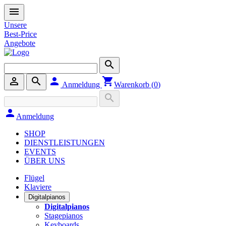
menu
Unsere
Best-Price
Angebote
search
person_outline
search
person
shopping_cart
Anmeldung
Warenkorb (
0
)
search
person
Anmeldung
SHOP
DIENSTLEISTUNGEN
EVENTS
ÜBER UNS
Flügel
Klaviere
Digitalpianos
Digitalpianos
Stagepianos
Keyboards