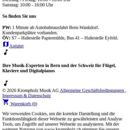
Samstag: 10:00 - 16:00 Uhr
So finden Sie uns
PW:
1 Minute ab Autobahnausfahrt Bern-Wankdorf.
Kundenparkplätze vorhanden.
ÖV:
S7 – Haltestelle Papiermühle, Bus 41 – Haltestelle Eyfeld.
map
Anfahrt
music_note
Ihre Musik-Experten in Bern und der Schweiz für Flügel,
Klaviere und Digitalpianos
music_note
© 2026 Krompholz Musik AG
Allgemeine Geschäftsbedingungen ,
Impressum & Datenschutz
shopping_cart
Warenkorb (
0
)
Wir verwenden Cookies, um die korrekte Darstellung und die
Funktionsfähigkeit dieser Webseite zu gewährleisten und Analyse
Tools, um Zugriffe auf unserer Webseite zu analysieren. Mit der
weiteren Nutzung von www.krompholz.ch stimmen Sie unserer