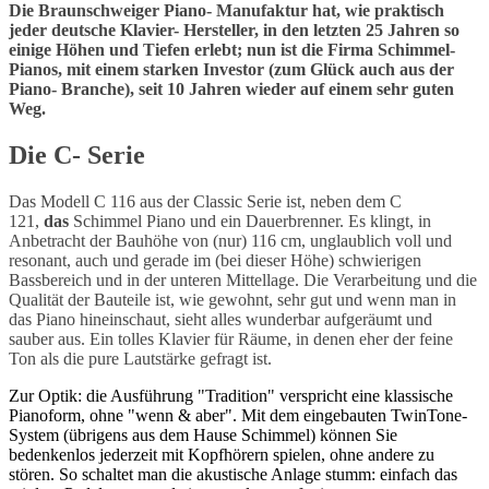
Die Braunschweiger Piano- Manufaktur hat, wie praktisch
jeder deutsche Klavier- Hersteller, in den letzten 25 Jahren so
einige Höhen und Tiefen erlebt; nun ist die Firma Schimmel-
Pianos, mit einem starken Investor (zum Glück auch aus der
Piano- Branche), seit 10 Jahren wieder auf einem sehr guten
Weg.
Die C- Serie
Das Modell C 116 aus der Classic Serie ist, neben dem C
121,
das
Schimmel Piano und ein Dauerbrenner. Es klingt, in
Anbetracht der Bauhöhe von (nur) 116 cm, unglaublich voll und
resonant, auch und gerade im (bei dieser Höhe) schwierigen
Bassbereich und in der unteren Mittellage. Die Verarbeitung und die
Qualität der Bauteile ist, wie gewohnt, sehr gut und wenn man in
das Piano hineinschaut, sieht alles wunderbar aufgeräumt und
sauber aus. Ein tolles Klavier für Räume, in denen eher der feine
Ton als die pure Lautstärke gefragt ist.
Zur Optik: die Ausführung "Tradition" verspricht eine klassische
Pianoform, ohne "wenn & aber". Mit dem eingebauten TwinTone-
System (übrigens aus dem Hause Schimmel) können Sie
bedenkenlos jederzeit mit Kopfhörern spielen, ohne andere zu
stören. So schaltet man die akustische Anlage stumm: einfach das