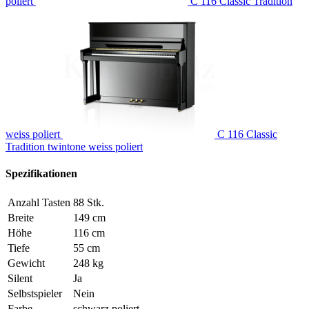
poliert
C 116 Classic Tradition
weiss poliert
C 116 Classic
Tradition twintone weiss poliert
Spezifikationen
Anzahl Tasten
88 Stk.
Breite
149 cm
Höhe
116 cm
Tiefe
55 cm
Gewicht
248 kg
Silent
Ja
Selbstspieler
Nein
Farbe
schwarz poliert