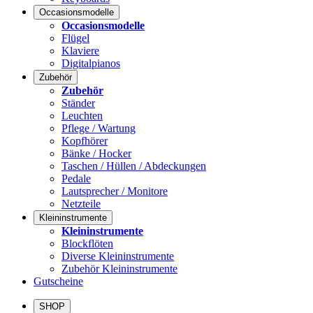
Occasionsmodelle
Occasionsmodelle
Flügel
Klaviere
Digitalpianos
Zubehör
Zubehör
Ständer
Leuchten
Pflege / Wartung
Kopfhörer
Bänke / Hocker
Taschen / Hüllen / Abdeckungen
Pedale
Lautsprecher / Monitore
Netzteile
Kleininstrumente
Kleininstrumente
Blockflöten
Diverse Kleininstrumente
Zubehör Kleininstrumente
Gutscheine
SHOP