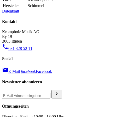
Hersteller
Schimmel
Datenblatt
Kontakt
Krompholz Musik AG
Ey 19
3063 Ittigen
phone
031 328 52 11
Social
mail
E-Mail
facebook
Facebook
Newsletter abonnieren
chevron_right
Öffnungszeiten
Dienstag - Freitag: 10:00 - 18:00 Uhr