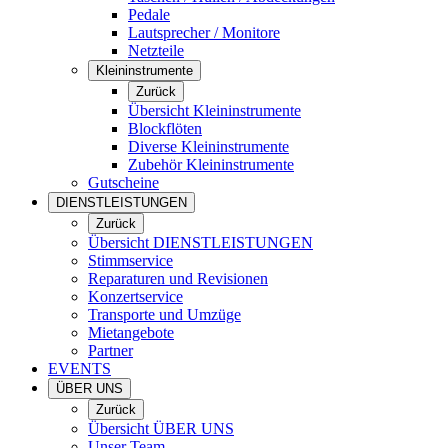
Pedale
Lautsprecher / Monitore
Netzteile
Kleininstrumente
Zurück
Übersicht Kleininstrumente
Blockflöten
Diverse Kleininstrumente
Zubehör Kleininstrumente
Gutscheine
DIENSTLEISTUNGEN
Zurück
Übersicht DIENSTLEISTUNGEN
Stimmservice
Reparaturen und Revisionen
Konzertservice
Transporte und Umzüge
Mietangebote
Partner
EVENTS
ÜBER UNS
Zurück
Übersicht ÜBER UNS
Unser Team