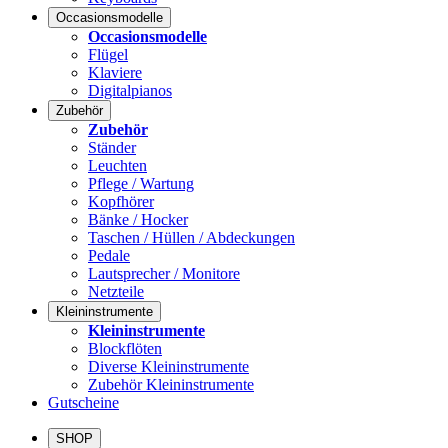
Occasionsmodelle
Occasionsmodelle
Flügel
Klaviere
Digitalpianos
Zubehör
Zubehör
Ständer
Leuchten
Pflege / Wartung
Kopfhörer
Bänke / Hocker
Taschen / Hüllen / Abdeckungen
Pedale
Lautsprecher / Monitore
Netzteile
Kleininstrumente
Kleininstrumente
Blockflöten
Diverse Kleininstrumente
Zubehör Kleininstrumente
Gutscheine
SHOP