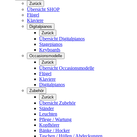
Zurück
Übersicht SHOP
Flügel
Klaviere
Digitalpianos
Zurück
Übersicht Digitalpianos
Stagepianos
Keyboards
Occasionsmodelle
Zurück
Übersicht Occasionsmodelle
Flügel
Klaviere
Digitalpianos
Zubehör
Zurück
Übersicht Zubehör
Ständer
Leuchten
Pflege / Wartung
Kopfhörer
Bänke / Hocker
Taschen / Hüllen / Abdeckungen