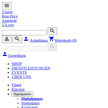
menu
Unsere
Best-Price
Angebote
search
person_outline
search
person
shopping_cart
Anmeldung
Warenkorb (
0
)
search
person
Anmeldung
SHOP
DIENSTLEISTUNGEN
EVENTS
ÜBER UNS
Flügel
Klaviere
Digitalpianos
Digitalpianos
Stagepianos
Keyboards