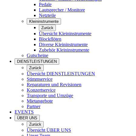
Pedale
Lautsprecher / Monitore
Netzteile
Kleininstrumente
Zurück
Übersicht Kleininstrumente
Blockflöten
Diverse Kleininstrumente
Zubehör Kleininstrumente
Gutscheine
DIENSTLEISTUNGEN
Zurück
Übersicht DIENSTLEISTUNGEN
Stimmservice
Reparaturen und Revisionen
Konzertservice
Transporte und Umzüge
Mietangebote
Partner
EVENTS
ÜBER UNS
Zurück
Übersicht ÜBER UNS
Unser Team