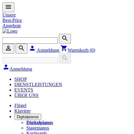
menu
Unsere
Best-Price
Angebote
search
person_outline
search
person
shopping_cart
Anmeldung
Warenkorb (
0
)
search
person
Anmeldung
SHOP
DIENSTLEISTUNGEN
EVENTS
ÜBER UNS
Flügel
Klaviere
Digitalpianos
Digitalpianos
Stagepianos
Keyboards