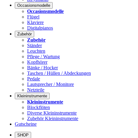
Occasionsmodelle
Occasionsmodelle
Flügel
Klaviere
Digitalpianos
Zubehör
Zubehör
Ständer
Leuchten
Pflege / Wartung
Kopfhörer
Bänke / Hocker
Taschen / Hüllen / Abdeckungen
Pedale
Lautsprecher / Monitore
Netzteile
Kleininstrumente
Kleininstrumente
Blockflöten
Diverse Kleininstrumente
Zubehör Kleininstrumente
Gutscheine
SHOP